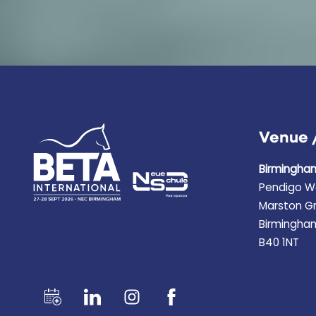
Venue 
Birmingha
Pendigo W
Marston G
Birmingha
B40 1NT